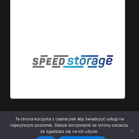
Ta strona korzysta z ciasteczek aby świadczyć usługi na
najwyższym poziomie. Dalsze korzystanie ze strony oznacza,
SPEED WROCŁAW SP. Z O.O. UL. MARSZ. JÓZEFA
że zgadzasz się na ich użycie.
PIŁSUDSKIEGO 91, M.1, 50-019, WROCŁAW KRS: